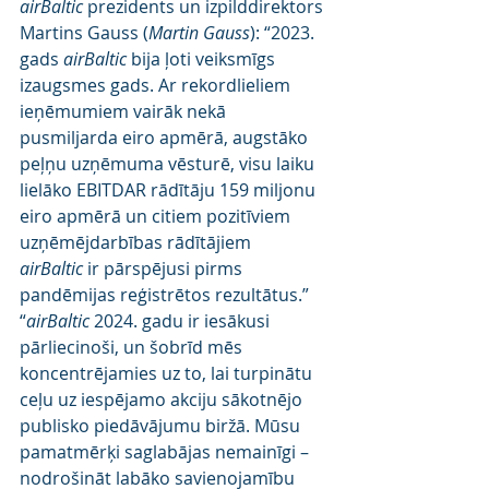
airBaltic
 prezidents un izpilddirektors 
Martins Gauss (
Martin Gauss
): “2023. 
gads 
airBaltic
 bija ļoti veiksmīgs 
izaugsmes gads. Ar rekordlieliem 
ieņēmumiem vairāk nekā 
pusmiljarda eiro apmērā, augstāko 
peļņu uzņēmuma vēsturē, visu laiku 
lielāko EBITDAR rādītāju 159 miljonu 
eiro apmērā un citiem pozitīviem 
uzņēmējdarbības rādītājiem 
airBaltic
 ir pārspējusi pirms 
pandēmijas reģistrētos rezultātus.”
“
airBaltic
 2024. gadu ir iesākusi 
pārliecinoši, un šobrīd mēs 
koncentrējamies uz to, lai turpinātu 
ceļu uz iespējamo akciju sākotnējo 
publisko piedāvājumu biržā. Mūsu 
pamatmērķi saglabājas nemainīgi – 
nodrošināt labāko savienojamību 