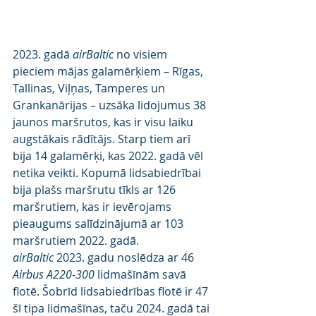
2023. gadā 
airBaltic
 no visiem 
pieciem mājas galamērķiem – Rīgas, 
Tallinas, Viļņas, Tamperes un 
Grankanārijas – uzsāka lidojumus 38 
jaunos maršrutos, kas ir visu laiku 
augstākais rādītājs. Starp tiem arī 
bija 14 galamērķi, kas 2022. gadā vēl 
netika veikti. Kopumā lidsabiedrībai 
bija plašs maršrutu tīkls ar 126 
maršrutiem, kas ir ievērojams 
pieaugums salīdzinājumā ar 103 
maršrutiem 2022. gadā.
airBaltic
 2023. gadu noslēdza ar 46 
Airbus A220-300
 lidmašīnām savā 
flotē. Šobrīd lidsabiedrības flotē ir 47 
šī tipa lidmašīnas, taču 2024. gadā tai 