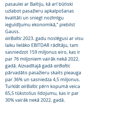
pasaulei ar Baltiju, kā arī būtiski 
uzlabot pasažieru apkalpošanas 
kvalitāti un sniegt nozīmīgu 
ieguldījumu ekonomikā,” piebilst 
Gauss.
airBaltic
 2023. gadu noslēgusi ar visu 
laiku lielāko EBITDAR rādītāju, tam 
sasniedzot 159 miljonus eiro, kas ir 
par 76 miljoniem vairāk nekā 2022. 
gadā. Aizvadītajā gadā 
airBaltic
pārvadāto pasažieru skaits pieauga 
par 36% un sasniedza 4,5 miljonus. 
Turklāt 
airBaltic
 pērn kopumā veica 
65,5 tūkstošus lidojumu, kas ir par 
30% vairāk nekā 2022. gadā.