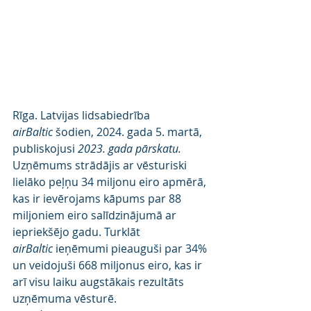
Rīga. Latvijas lidsabiedrība 
airBaltic
 šodien, 2024. gada 5. martā, 
publiskojusi 
2023. gada pārskatu. 
Uzņēmums strādājis ar vēsturiski 
lielāko peļņu 34 miljonu eiro apmērā, 
kas ir ievērojams kāpums par 88 
miljoniem eiro salīdzinājumā ar 
iepriekšējo gadu. Turklāt 
airBaltic
 ieņēmumi pieauguši par 34% 
un veidojuši 668 miljonus eiro, kas ir 
arī visu laiku augstākais rezultāts 
uzņēmuma vēsturē.