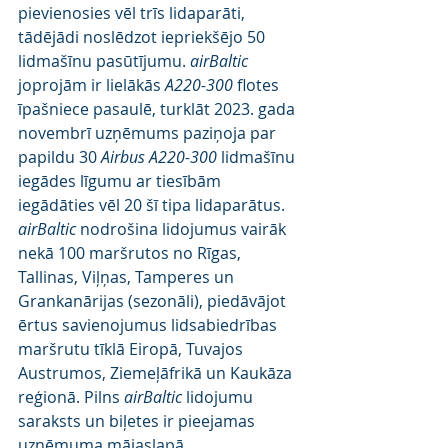
pievienosies vēl trīs lidaparāti, 
tādējādi noslēdzot iepriekšējo 50 
lidmašīnu pasūtījumu. 
airBaltic
joprojām ir lielākās 
A220-300
 flotes 
īpašniece pasaulē, turklāt 2023. gada 
novembrī uzņēmums paziņoja par 
papildu 30 
Airbus A220-300 
lidmašīnu 
iegādes līgumu ar tiesībām 
iegādāties vēl 20 šī tipa lidaparātus.
airBaltic 
nodrošina lidojumus vairāk 
nekā 100 maršrutos no Rīgas, 
Tallinas, Viļņas, Tamperes un 
Grankanārijas (sezonāli), piedāvājot 
ērtus savienojumus lidsabiedrības 
maršrutu tīklā Eiropā, Tuvajos 
Austrumos, Ziemeļāfrikā un Kaukāza 
reģionā. Pilns 
airBaltic 
lidojumu 
saraksts un biļetes ir pieejamas 
uzņēmuma mājaslapā 