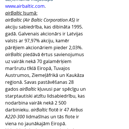
www.airbaltic.com
.
airBaltic
 īsumā:
airBaltic (Air Baltic Corporation AS)
 ir 
akciju sabiedrība, kas dibināta 1995. 
gadā. Galvenais akcionārs ir Latvijas 
valsts ar 97,97% akciju, kamēr 
pārējiem akcionāriem pieder 2,03%. 
airBaltic
 piedāvā ērtus savienojumus 
uz vairāk nekā 70 galamērķiem 
maršrutu tīklā Eiropā, Tuvajos 
Austrumos, Ziemeļāfrikā un Kaukāza 
reģionā. Savas pastāvēšanas 28 
gados 
airBaltic
 kļuvusi par spēcīgu un 
starptautiski atzītu lidsabiedrību, kas 
nodarbina vairāk nekā 2 500 
darbinieku. 
airBaltic
 flotē ir 47 
Airbus 
A220-300
 lidmašīnas un tās flote ir 
viena no jaunākajām Eiropā. 