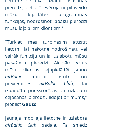
lietotne ne tikai uzlabo ceļošanas 
pieredzi, bet arī ievērojami pilnveido 
mūsu lojalitātes programmas 
funkcijas, nodrošinot labāku pieredzi 
mūsu lojālajiem klientiem.”
“Turklāt mēs turpināsim attīstīt 
lietotni, lai nākotnē nodrošinātu vēl 
vairāk funkciju un lai uzlabotu mūsu 
pasažieru pieredzi. Aicinām visus 
mūsu klientus lejupielādēt jauno 
airBaltic
 mobilo lietotni un 
pievienoties 
airBaltic Club
, lai 
izbaudītu priekšrocības un uzlabotu 
ceļošanas pieredzi, lidojot ar mums,” 
piebilst 
Gauss
.
Jaunajā mobilajā lietotnē ir uzlabota 
airBaltic Club
 sadaļa. Tā sniedz 