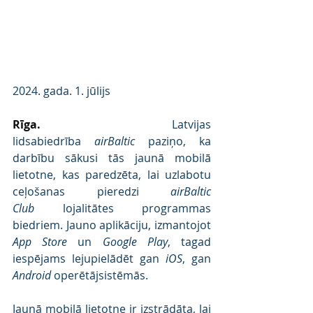
2024. gada. 1. jūlijs
Rīga. 
Latvijas 
lidsabiedrība 
airBaltic
 paziņo, ka 
darbību sākusi tās jaunā mobilā 
lietotne, kas paredzēta, lai uzlabotu 
ceļošanas pieredzi 
airBaltic 
Club
 lojalitātes programmas 
biedriem. Jauno aplikāciju, izmantojot 
App Store
 un 
Google Play
, tagad 
iespējams lejupielādēt gan 
iOS
, gan 
Android
 operētājsistēmās.
Jaunā mobilā lietotne ir izstrādāta, lai 