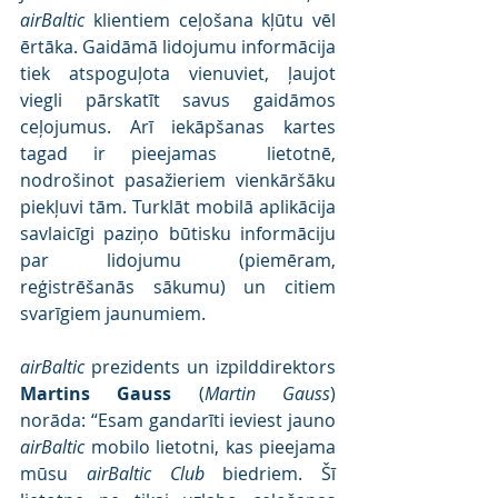
airBaltic
 klientiem ceļošana kļūtu vēl 
ērtāka. Gaidāmā lidojumu informācija 
tiek atspoguļota vienuviet, ļaujot 
viegli pārskatīt savus gaidāmos 
ceļojumus. Arī iekāpšanas kartes 
tagad ir pieejamas  lietotnē, 
nodrošinot pasažieriem vienkāršāku 
piekļuvi tām. Turklāt mobilā aplikācija 
savlaicīgi paziņo būtisku informāciju 
par lidojumu (piemēram, 
reģistrēšanās sākumu) un citiem 
svarīgiem jaunumiem.
airBaltic
 prezidents un izpilddirektors 
Martins Gauss
 (
Martin Gauss
) 
norāda: “Esam gandarīti ieviest jauno 
airBaltic
 mobilo lietotni, kas pieejama 
mūsu 
airBaltic Club
 biedriem. Šī 