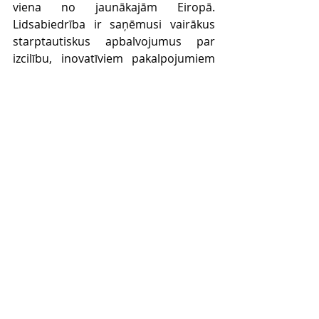
viena no jaunākajām Eiropā. 
Lidsabiedrība ir saņēmusi vairākus 
starptautiskus apbalvojumus par 
izcilību, inovatīviem pakalpojumiem 
un saviem sasniegumiem. 
Skytrax
 ir 
atzinusi 
airBaltic 
trīs gadus pēc kārtas 
par labāko lidsabiedrību savā 
reģionā. Turklāt 
Starptautiskā Gaisa 
satiksmes asociācija 
(IATA)
 piešķīrusi 
airBaltic Daudzveidības 
un iekļaujošas komandas balvu 
2022.gadā
. 2023. gadā tā 
saņēma 
APEX Pasažieru izvēles balvu 
par labāko apkalpošanu lidmašīnās 
Eiropā
. Papildus tam 2024. gadā 
airBaltic 
tika apbalvota ar 
PROS AI 
Inovatora balvu 2024 
par mākslīgā 
intelekta izmantošanu, lai optimizētu 
darbību.