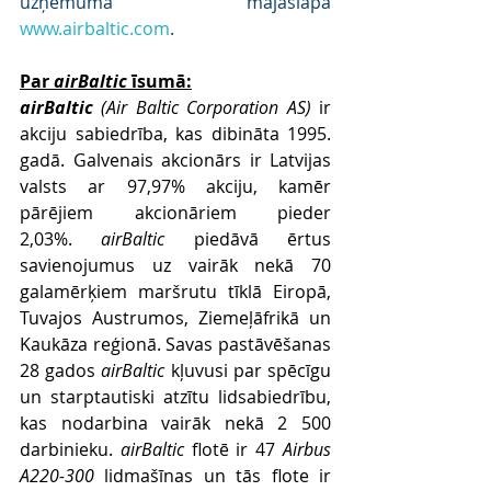
uzņēmuma mājaslapā 
www.airbaltic.com
.
Par 
airBaltic
 īsumā:
airBaltic 
(Air Baltic Corporation AS)
 ir 
akciju sabiedrība, kas dibināta 1995. 
gadā. Galvenais akcionārs ir Latvijas 
valsts ar 97,97% akciju, kamēr 
pārējiem akcionāriem pieder 
2,03%. 
airBaltic
 piedāvā ērtus 
savienojumus uz vairāk nekā 70 
galamērķiem maršrutu tīklā Eiropā, 
Tuvajos Austrumos, Ziemeļāfrikā un 
Kaukāza reģionā. Savas pastāvēšanas 
28 gados 
airBaltic
 kļuvusi par spēcīgu 
un starptautiski atzītu lidsabiedrību, 
kas nodarbina vairāk nekā 2 500 
darbinieku. 
airBaltic
 flotē ir 47 
Airbus 
A220-300
 lidmašīnas un tās flote ir 