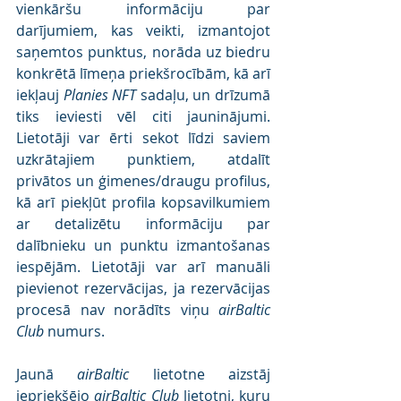
vienkāršu informāciju par 
darījumiem, kas veikti, izmantojot 
saņemtos punktus, norāda uz biedru 
konkrētā līmeņa priekšrocībām, kā arī 
iekļauj 
Planies NFT 
sadaļu, un drīzumā 
tiks ieviesti vēl citi jauninājumi. 
Lietotāji var ērti sekot līdzi saviem 
uzkrātajiem punktiem, atdalīt 
privātos un ģimenes/draugu profilus, 
kā arī piekļūt profila kopsavilkumiem 
ar detalizētu informāciju par 
dalībnieku un punktu izmantošanas 
iespējām. Lietotāji var arī manuāli 
pievienot rezervācijas, ja rezervācijas 
procesā nav norādīts viņu 
airBaltic 
Club
 numurs.
Jaunā 
airBaltic
 lietotne aizstāj 
iepriekšējo 
airBaltic Club
 lietotni, kuru 