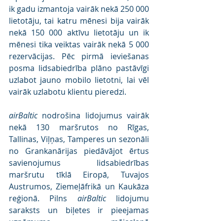
ik gadu izmantoja vairāk nekā 250 000 
lietotāju, tai katru mēnesi bija vairāk 
nekā 150 000 aktīvu lietotāju un ik 
mēnesi tika veiktas vairāk nekā 5 000 
rezervācijas. Pēc pirmā ieviešanas 
posma lidsabiedrība plāno pastāvīgi 
uzlabot jauno mobilo lietotni, lai vēl 
vairāk uzlabotu klientu pieredzi.
airBaltic
 nodrošina lidojumus vairāk 
nekā 130 maršrutos no Rīgas, 
Tallinas, Viļņas, Tamperes un sezonāli 
no Grankanārijas piedāvājot ērtus 
savienojumus lidsabiedrības 
maršrutu tīklā Eiropā, Tuvajos 
Austrumos, Ziemeļāfrikā un Kaukāza 
reģionā. Pilns 
airBaltic
 lidojumu 
saraksts un biļetes ir pieejamas 