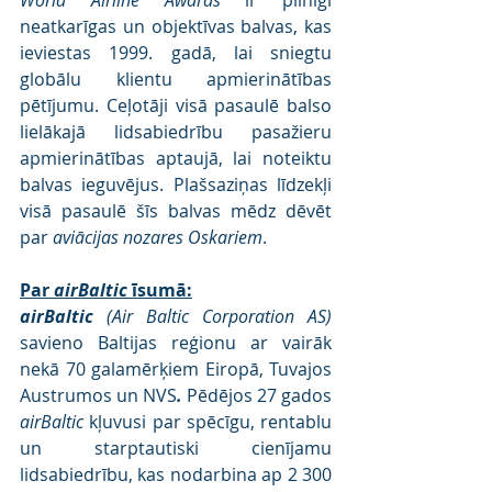
neatkarīgas un objektīvas balvas, kas 
ieviestas 1999. gadā, lai sniegtu 
globālu klientu apmierinātības 
pētījumu. Ceļotāji visā pasaulē balso 
lielākajā lidsabiedrību pasažieru 
apmierinātības aptaujā, lai noteiktu 
balvas ieguvējus. Plašsaziņas līdzekļi 
visā pasaulē šīs balvas mēdz dēvēt 
par 
aviācijas nozares Oskariem
.
Par 
airBaltic
 īsumā:
airBaltic 
(Air Baltic Corporation AS)
savieno Baltijas reģionu ar vairāk 
nekā 70 galamērķiem Eiropā, Tuvajos 
Austrumos un NVS
.
 Pēdējos 27 gados 
airBaltic
 kļuvusi par spēcīgu, rentablu 
un starptautiski cienījamu 
lidsabiedrību, kas nodarbina ap 2 300 