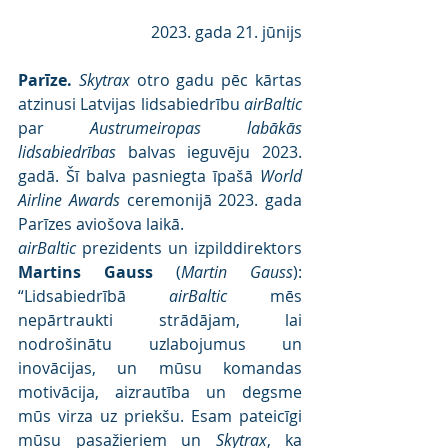
2023. gada 21. jūnijs
Parīze.
Skytrax
 otro gadu pēc kārtas 
atzinusi Latvijas lidsabiedrību 
airBaltic
par 
Austrumeiropas labākās 
lidsabiedrības
 balvas ieguvēju 2023. 
gadā. Šī balva pasniegta īpašā 
World 
Airline Awards
 ceremonijā 2023. gada 
Parīzes aviošova laikā.
airBaltic
 prezidents un izpilddirektors 
Martins Gauss
 (
Martin Gauss
): 
“Lidsabiedrībā 
airBaltic
 mēs 
nepārtraukti strādājam, lai 
nodrošinātu uzlabojumus un 
inovācijas, un mūsu komandas 
motivācija, aizrautība un degsme 
mūs virza uz priekšu. Esam pateicīgi 
mūsu pasažieriem un 
Skytrax
, ka 