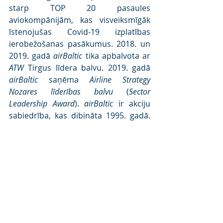
starp TOP 20 pasaules 
aviokompānijām, kas visveiksmīgāk 
īstenojušas Covid-19 izplatības 
ierobežošanas pasākumus. 2018. un 
2019. gadā 
airBaltic
 tika apbalvota ar 
ATW
 Tirgus līdera balvu. 2019. gadā 
airBaltic
 saņēma 
Airline Strategy 
Nozares līderības balvu
 (
Sector 
Leadership Award
). 
airBaltic
 ir akciju 
sabiedrība, kas dibināta 1995. gadā. 
Galvenais akcionārs ir Latvijas valsts 
ar 97,97% akciju, kamēr pārējiem 
akcionāriem pieder 2,03%.
Turpmākai informācijai:
airBalti
c Korporatīvās komunikācijas 
nodaļa
A/S 
Air Baltic Corporation
E-pasts: 
pr@airbaltic.com