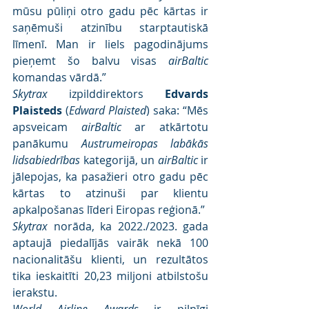
mūsu pūliņi otro gadu pēc kārtas ir 
saņēmuši atzinību starptautiskā 
līmenī. Man ir liels pagodinājums 
pieņemt šo balvu visas 
airBaltic
komandas vārdā.”
Skytrax
 izpilddirektors 
Edvards 
Plaisteds
 (
Edward Plaisted
) saka: “Mēs 
apsveicam 
airBaltic
 ar atkārtotu 
panākumu 
Austrumeiropas labākās 
lidsabiedrības
 kategorijā, un 
airBaltic
 ir 
jālepojas, ka pasažieri otro gadu pēc 
kārtas to atzinuši par klientu 
apkalpošanas līderi Eiropas reģionā.”
Skytrax
 norāda, ka 2022./2023. gada 
aptaujā piedalījās vairāk nekā 100 
nacionalitāšu klienti, un rezultātos 
tika ieskaitīti 20,23 miljoni atbilstošu 
ierakstu.
World Airline Awards
 ir pilnīgi 