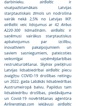
darbinieku. 
airBaltic
 ir 
visatpazīstamākais Latvijas 
starptautiskais zīmols un nodrošina 
vairāk nekā 2,5% no Latvijas IKP. 
airBaltic
 veic lidojumus ar 42 
Airbus 
A220-300
 lidmašīnām. 
airBaltic
 ir 
saņēmusi vairākus starptautiskus 
apbalvojumus par izcilību, 
inovatīviem pakalpojumiem un 
saviem sasniegumiem, pateicoties 
veiksmīgai uzņēmējdarbības 
restrukturizēšanai. 
Skytrax
 piešķīrusi 
Latvijas lidsabiedrībai 
airBaltic
 piecu 
zvaigžņu COVID-19 drošības reitingu 
un 2022. gada Labākās lidsabiedrības 
Austrumeiropā balvu. Papildus tam 
lidsabiedrību drošības, piedāvājuma 
un Covid-19 novērtēšanas aģentūra 
Airlineratings.com
 iekļāvusi 
airBaltic