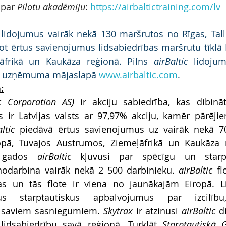
 par 
Pilotu akadēmiju
:
https://airbaltictraining.com/lv
lidojumus vairāk nekā 130 maršrutos no Rīgas, Talli
t ērtus savienojumus lidsabiedrības maršrutu tīklā E
āfrikā un Kaukāza reģionā. Pilns 
airBaltic
 lidojum
as uzņēmuma mājaslapā 
www.airbaltic.com
.
:
ic Corporation AS)
 ir akciju sabiedrība, kas dibinā
s ir Latvijas valsts ar 97,97% akciju, kamēr pārēji
ltic
 piedāvā ērtus savienojumus uz vairāk nekā 7
opā, Tuvajos Austrumos, Ziemeļāfrikā un Kaukāza r
 gados 
airBaltic
 kļuvusi par spēcīgu un starpta
 nodarbina vairāk nekā 2 500 darbinieku. 
airBaltic
 fl
as un tās flote ir viena no jaunākajām Eiropā. Lid
s starptautiskus apbalvojumus par izcilību,
saviem sasniegumiem. 
Skytrax
 ir atzinusi 
airBaltic 
d
lidsabiedrību savā reģionā. Turklāt 
Starptautiskā G