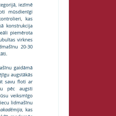
gorijā, iezīmē 
ti mūsdienīgi 
trolieri, kas 
ā konstrukcija 
eāli piemērota 
ubultas virknes 
dmašīnu 20-30 
āti.
mašīnu gaidāmā 
jīgu augstākās 
savu floti ar 
u pēc augsti 
mūsu veiksmīgo 
piecu lidmašīnu 
u akadēmija
, kas 