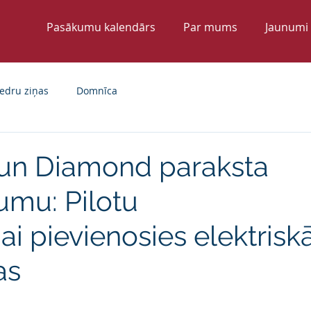
Pasākumu kalendārs
Par mums
Jaunumi
edru ziņas
Domnīca
c un Diamond paraksta
umu: Pilotu
i pievienosies elektrisk
as