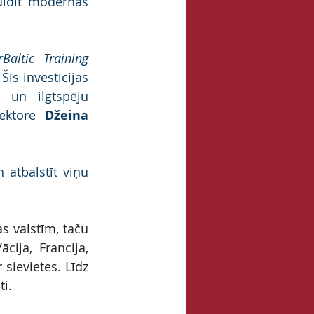
uldīt modernās 
rBaltic Training
Šīs investīcijas 
un ilgtspēju 
ektore 
Džeina 
atbalstīt viņu 
s valstīm, taču 
cija, Francija, 
sievietes. Līdz 
ti.