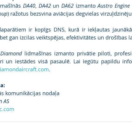
dmašīnās 
DA40
, 
DA42
 un 
DA62
 izmanto 
Austro Engin
oup
) ražotus bezsvina aviācijas degvielas virzuļdzinēju
daparātiem ir kopīgs DNS, kurā ir iekļautas jaunākās
 bet gan izcilas veiktspējas, efektivitātes un drošības 
 
Diamond
 lidmašīnas izmanto privātie piloti, profesi
 un iestādes visā pasaulē. Lai iegūtu papildu infor
iamondaircraft.com
.
a:
ās komunikācijas nodaļa
n AS
ic.com