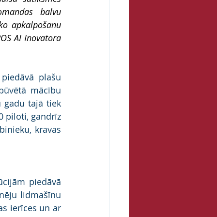
omandas balvu 
ko apkalpošanu 
OS AI Inovatora 
 piedāvā plašu 
būvētā mācību 
 gadu tajā tiek 
piloti, gandrīz 
inieku, kravas 
ūcijām piedāvā 
nēju lidmašīnu 
 ierīces un ar 