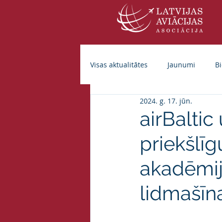
Visas aktualitātes
Jaunumi
Bi
2024. g. 17. jūn.
airBalti
priekšlīg
akadēmija
lidmašīn