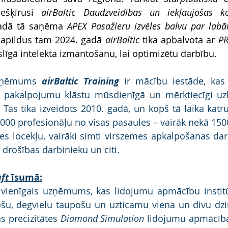
ešķīrusi 
airBaltic Daudzveidības un iekļaujošas k
gadā tā saņēma 
APEX Pasažieru izvēles balvu par labā
Papildus tam 2024. gadā 
airBaltic 
tika apbalvota ar 
PR
līgā intelekta izmantošanu, lai optimizētu darbību.
zņēmums 
airBaltic Training
 ir mācību iestāde, kas
u pakalpojumu klāstu mūsdienīgā un mērķtiecīgi uz
. Tas tika izveidots 2010. gadā, un kopš tā laika katru
000 profesionāļu no visas pasaules – vairāk nekā 1500 
s locekļu, vairāki simti virszemes apkalpošanas darb
drošības darbinieku un citi.
ft
 īsumā:
r vienīgais uzņēmums, kas lidojumu apmācību instit
šu, degvielu taupošu un uzticamu viena un divu dzi
as precizitātes 
Diamond Simulation
 lidojumu apmācības