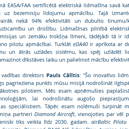
mā EASA/FAA sertificētā elektriskā lidmašīna savā kate
ā uz bezemisiju lidojumu apmācību. Tajā izmanto
airāk nekā 94% efektivitāti un dubulto tinumu/kon
uzticamību un drošību. Lidmašīnas pilnībā elektrisk
misijas un zemāku trokšņa līmeni, tādējādi tā ir id
uno pilotu apmācībai. Turklāt 
eDA40
 ir aprīkota ar d
mu un ātrās uzlādes sistēmu, kas spēj uzlādēt li
mazinot dīkstāves laiku un palielinot mācību efektivit
 vadības direktors 
Pauls Cālītis
: “Šo inovatīvo lid
gs pagrieziena punkts mūsu misijā nodrošināt ilgtspē
ākotnes pilotiem. Mēs esam apņēmušies paplašināt 
noloģijām, lai nodrošinātu augošo pieprasījum
cijas speciālistiem. Tāpēc esam nolēmuši turpināt 
miņa partneri 
Diamond Aircraft
, vienojoties par vēl 
eniski tiks veikta līdz 2030. gadam. 
airBaltic Pilot