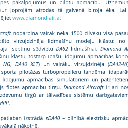
kopes pakalpojumus un pilotu apmācību. Uzņēmum
 kur joprojām atrodas tā galvenā biroja ēka. Lai 
ējiet 
www.diamond-air.at
craft
 nodarbina vairāk nekā 1500 cilvēku visā pasa
šajai septiņu sēdvietu 
DA62
 lidmašīnai. 
Diamond Ai
šīnu klāstu, tostarp īpašu lidojumu apmācības konce
0 NG
, 
DA40 XLT
) un vairāku virzuļdzinēja (
DA42-VI
o sporta pilotāžas turbopropelleru tandēma lidaparā
m lidojumu apmācības simulatoriem un patentētiem 
js flotes apmācību tirgū. 
Diamond Aircraft
 ir arī no
MPP
.
patlaban izstrādā 
eDA40 
– pilnībā elektrisku apmācī
 tuvākajā nākotnē.