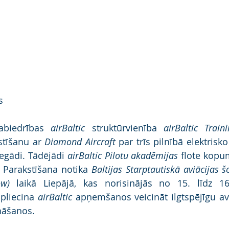
s
sabiedrības 
airBaltic
 struktūrvienība 
airBaltic Traini
stīšanu ar 
Diamond Aircraft
 par trīs pilnībā elektrisko
egādi. Tādējādi 
airBaltic Pilotu akadēmijas
 flote kopu
 Parakstīšana notika 
Baltijas Starptautiskā aviācijas š
ow)
 laikā Liepājā, kas norisinājās no 15. līdz 16.
apliecina 
airBaltic
 apņemšanos veicināt ilgtspējīgu av
nāšanos.