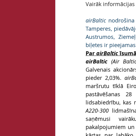
Vairāk informācijas
airBaltic
 nodrošina 
Tamperes, piedāvājo
Austrumos, Ziemeļ
biļetes ir pieejam
Par 
airBaltic
 īsumā
airBaltic 
(Air Balt
Galvenais akcionār
pieder 2,03%. 
airBa
maršrutu tīklā Eir
pastāvēšanas 28
lidsabiedrību, kas
A220-300
 lidmašīn
saņēmusi vairāku
pakalpojumiem un 
kārtas par labāko 