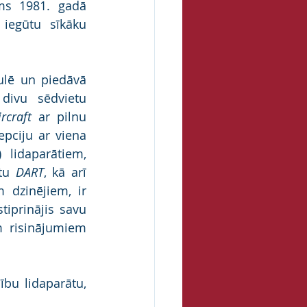
s 1981. gadā 
iegūtu sīkāku 
ulē un piedāvā 
vispilnīgāko sertificēto virzuļdzinēja lidmašīnu modeļu klāstu: no divu sēdvietu 
rcraft
 ar pilnu 
pciju ar viena 
) lidaparātiem, 
tu 
DART
, kā arī 
dzinējiem, ir 
stiprinājis savu 
pozīciju speciālo uzdevumu tirgū ar tālvadības sistēmu darbgataviem risinājumiem 
bu lidaparātu, 