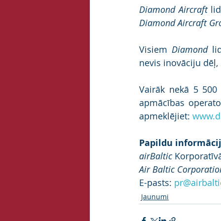
Diamond Aircraft
 li
Diamond Aircraft Gr
Visiem 
Diamond
 li
nevis inovāciju dēļ,
Vairāk nekā 5 500
apmācības operatori
apmeklējiet: 
www.d
Papildu informācij
airBaltic 
Korporatīv
Air Baltic Corporatio
E-pasts: 
pr@airbalt
Jaunumi