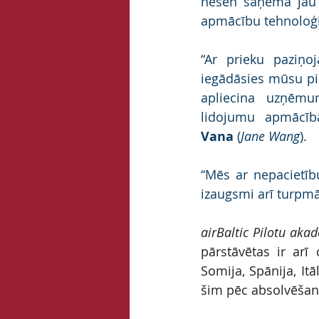
nesen saņēma jau
apmācību tehnoloģi
“Ar prieku paziņo
iegādāsies mūsu pil
apliecina uzņēmu
lidojumu apmācīb
Vana
 (
Jane Wang
).
“Mēs ar nepacietīb
izaugsmi arī turpmāk
airBaltic Pilotu aka
pārstāvētas ir arī 
Somija, Spānija, Itā
šim pēc absolvēšan