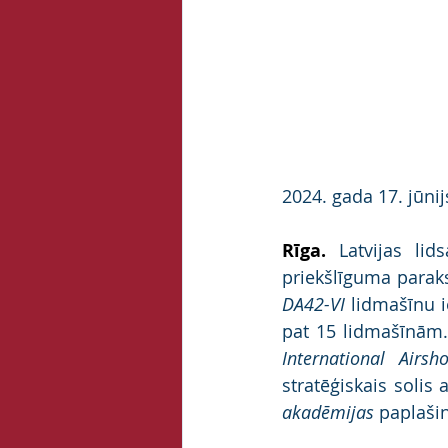
2024. gada 17. jūnij
Rīga. 
Latvijas lid
priekšlīguma parak
DA42-VI
 lidmašīnu i
pat 15 lidmašīnām.
International Airsh
stratēģiskais solis 
akadēmijas
 paplaši