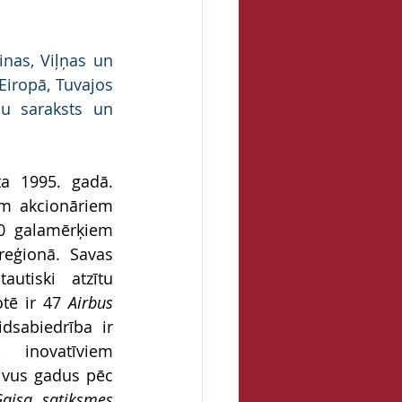
nas, Viļņas un 
iropā, Tuvajos 
u saraksts un 
ta 1995. gadā. 
em akcionāriem 
0 galamērķiem 
eģionā. Savas 
utiski atzītu 
otē ir 47 
Airbus 
sabiedrība ir 
 inovatīviem 
ivus gadus pēc 
aisa satiksmes 