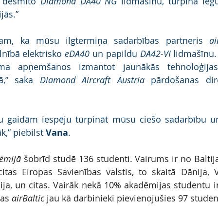
 desmito 
Diamond DA40 NG
 lidmašīnu, turpina ieg
jās.”
jam, ka mūsu ilgtermiņa sadarbības partneris 
ai
nībā elektrisko 
eDA40
 un papildu 
DA42-VI
 lidmašīnu. 
ma apņemšanos izmantot jaunākās tehnoloģijas 
ā,” saka 
Diamond Aircraft Austria
 pārdošanas dir
u gaidām iespēju turpināt mūsu ciešo sadarbību un 
,” piebilst 
Vana
.
dēmijā
 šobrīd studē 136 studenti. Vairums ir no Baltija
citas Eiropas Savienības valstis, to skaitā Dānija, Vā
lija, un citas. Vairāk nekā 10% akadēmijas studentu ir 
as 
airBaltic
 jau kā darbinieki pievienojušies 97 studen