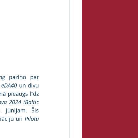
ng
 paziņo par 
 
eDA40
 un divu 
mā pieaugs līdz 
ova 2024 (Baltic 
 jūnijam. Šis 
iāciju un 
Pilotu 