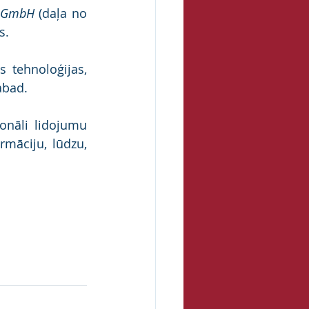
e GmbH
 (daļa no 
s.
 tehnoloģijas, 
labad.
onāli lidojumu 
māciju, lūdzu, 