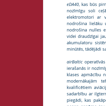
eDA40
, kas būs pir
nozīmīgu soli ceļ
elektromotori ar v
nodrošina lielāku 
nodrošina nulles e
videi draudzīgai ja
akumulatoru sistē
minūtēs, tādējādi sa
airBaltic
 operatīvās
ierašanās ir nozīmī
klases apmācību n
modernākajām teh
kvalificētiem aviā
sadarbību ar ilgter
piegādi, kas pakāp