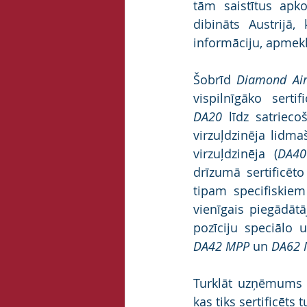
tām saistītus ap
dibināts Austrijā,
informāciju, apmekl
Šobrīd 
Diamond Air
DA20
 līdz satrieco
virzuļdzinēja lidma
virzuļdzinēja (
DA4
drīzumā sertificēt
tipam specifiskie
vienīgais piegādātā
DA42 MPP
 un 
DA62 
Turklāt uzņēmums 
kas tiks sertificēts