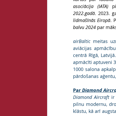
asociācija (IATA)
 pi
2022.gadā
. 2023. 
lidmašīnās Eiropā
. 
balvu 2024 
par māks
airBaltic
 meitas u
aviācijas apmācīb
centrā Rīgā, Latvijā
apmācīti aptuveni 3
1000 salona apkalpe
pārdošanas aģentu, 
Par 
Diamond Aircra
Diamond Aircraft
 i
pilnu modernu, dro
klāstu, kā arī augst