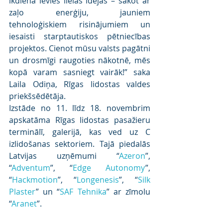
ikdienā ievieš lielas idejas – sākot ar 
zaļo enerģiju, jauniem 
tehnoloģiskiem risinājumiem un 
iesaisti starptautiskos pētniecības 
projektos. Cienot mūsu valsts pagātni 
un drosmīgi raugoties nākotnē, mēs 
kopā varam sasniegt vairāk!” saka 
Laila Odiņa, Rīgas lidostas valdes 
priekšsēdētāja.
Izstāde no 11. līdz 18. novembrim 
apskatāma Rīgas lidostas pasažieru 
terminālī, galerijā, kas ved uz C 
izlidošanas sektoriem. Tajā piedalās 
Latvijas uzņēmumi “
Azeron
”, 
“
Adventum
”, “
Edge Autonomy
”, 
“
Hackmotion
”, “
Longenesis
”, “
Silk 
Plaster
” un “
SAF Tehnika
” ar zīmolu 
“
Aranet
”.