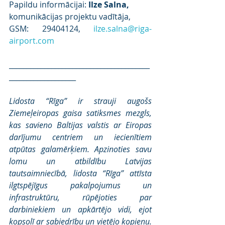
Papildu informācijai: 
Ilze Salna,
komunikācijas projektu vadītāja,
GSM: 29404124, 
ilze.salna@riga-
airport.com
________________________________________
___________________
Lidosta “Rīga” ir strauji augošs 
Ziemeļeiropas gaisa satiksmes mezgls, 
kas savieno Baltijas valstis ar Eiropas 
darījumu centriem un iecienītiem 
atpūtas galamērķiem. Apzinoties savu 
lomu un atbildību Latvijas 
tautsaimniecībā, lidosta “Rīga” attīsta 
ilgtspējīgus pakalpojumus un 
infrastruktūru, rūpējoties par 
darbiniekiem un apkārtējo vidi, ejot 
kopsolī ar sabiedrību un vietējo kopienu. 