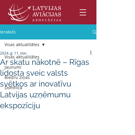
Ieraksts
Visas aktualitātes
2024. g. 11. nov.
Visas aktualitātes
Ar skatu nākotnē – Rīgas
Jaunumi
lidosta sveic valsts
Biedru ziņas
svētkos ar inovatīvu
Domnīca
Latvijas uzņēmumu
ekspozīciju