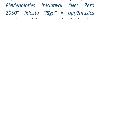
Pievienojoties iniciatīvai “Net Zero 
2050”, lidosta “Rīga” ir apņēmusies 
sasniegt klimata neitralitāti līdz 
2035.gadam.
Jaunumi
Jaunākie ieraksti
Skatīt visu