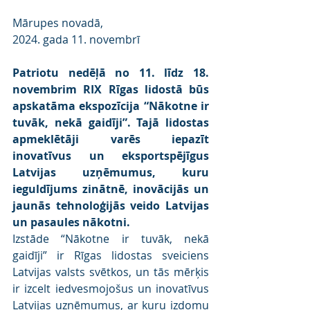
Mārupes novadā,
2024. gada 11. novembrī
Patriotu nedēļā no 11. līdz 18. 
novembrim RIX Rīgas lidostā būs 
apskatāma ekspozīcija “Nākotne ir 
tuvāk, nekā gaidīji”. Tajā lidostas 
apmeklētāji varēs iepazīt 
inovatīvus un eksportspējīgus 
Latvijas uzņēmumus, kuru 
ieguldījums zinātnē, inovācijās un 
jaunās tehnoloģijās veido Latvijas 
un pasaules nākotni.
Izstāde “Nākotne ir tuvāk, nekā 
gaidīji” ir Rīgas lidostas sveiciens 
Latvijas valsts svētkos, un tās mērķis 
ir izcelt iedvesmojošus un inovatīvus 
Latvijas uzņēmumus, ar kuru izdomu 