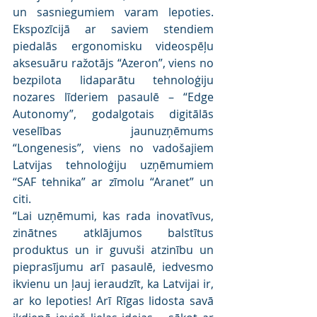
un sasniegumiem varam lepoties. 
Ekspozīcijā ar saviem stendiem 
piedalās ergonomisku videospēļu 
aksesuāru ražotājs “Azeron”, viens no 
bezpilota lidaparātu tehnoloģiju 
nozares līderiem pasaulē – “Edge 
Autonomy”, godalgotais digitālās 
veselības jaunuzņēmums 
“Longenesis”, viens no vadošajiem 
Latvijas tehnoloģiju uzņēmumiem 
“SAF tehnika” ar zīmolu “Aranet” un 
citi.
“Lai uzņēmumi, kas rada inovatīvus, 
zinātnes atklājumos balstītus 
produktus un ir guvuši atzinību un 
pieprasījumu arī pasaulē, iedvesmo 
ikvienu un ļauj ieraudzīt, ka Latvijai ir, 
ar ko lepoties! Arī Rīgas lidosta savā 