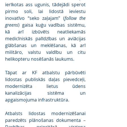
ierīkotas ass ugunis, tādejādi sperot 
pirmo soli, lai lidostā ieviestu 
inovatīvo “seko zaļajam” (
follow the 
greens
) gaisa kuģu vadības sistēmu, 
kā arī izbūvēts neatliekamās 
medicīniskās palīdzības un aviācijas 
glābšanas un meklēšanas, kā arī 
militāro, valstu valdību un citu 
helikopteru nosēšanās laukums.
Tāpat ar KF atbalstu pārbūvēti 
lidostas publiskās daļas pievedceļi, 
modernizēta lietus ūdens 
kanalizācijas sistēma un 
apgaismojuma infrastruktūra.
Atbalsts lidostas modernizēšanai 
paredzēts plānošanas dokumenta – 