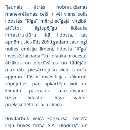
“Jaunais ātrās nobraukšanas 
manevrēšanas ceļš ir vēl viens solis 
lidostas “Rīga” mērķtiecīgajā virzībā, 
attīstot ilgtspējīgu lidlauka 
infrastruktūru. Kā lidosta, kas 
apņēmusies līdz 2050.gadam sasniegt 
nulles emisiju līmeni, lidosta “Rīga” 
investē, lai padarītu lidlauka procesus 
ātrākus un efektīvākus un tādējādi 
mazinātu piesārņojošo vielu izmešu 
apjomu. Tās ir investīcijas nākotnē, 
rūpējoties par apkārtējo vidi un 
klimata pārmaiņu mazināšanu,” 
uzsver lidostas “Rīga” valdes 
priekšsēdētāja Laila Odiņa.
Būvdarbus veica konkursā izvēlētā 
ceļu būves firma SIA "Binders", un 