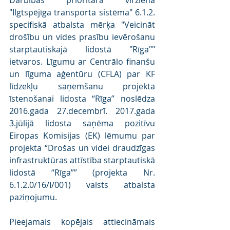
Darbības prioritārā virziena 
"Ilgtspējīga transporta sistēma" 6.1.2. 
specifiskā atbalsta mērķa "Veicināt 
drošību un vides prasību ievērošanu 
starptautiskajā lidostā "Rīga"" 
ietvaros. Līgumu ar Centrālo finanšu 
un līguma aģentūru (CFLA) par KF 
līdzekļu saņemšanu projekta 
īstenošanai lidosta “Rīga” noslēdza 
2016.gada 27.decembrī. 2017.gada 
3.jūlijā lidosta saņēma pozitīvu 
Eiropas Komisijas (EK) lēmumu par 
projekta “Drošas un videi draudzīgas 
infrastruktūras attīstība starptautiskā 
lidostā “Rīga”” (projekta Nr. 
6.1.2.0/16/I/001) valsts atbalsta 
paziņojumu.
Pieejamais kopējais attiecināmais 