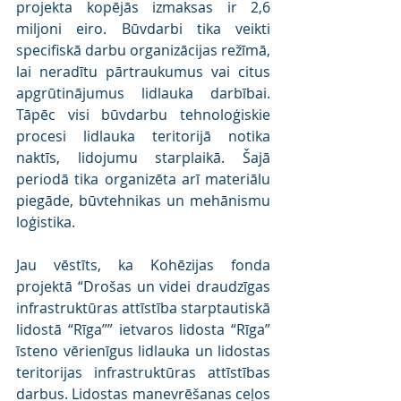
projekta kopējās izmaksas ir 2,6 
miljoni eiro. Būvdarbi tika veikti 
specifiskā darbu organizācijas režīmā, 
lai neradītu pārtraukumus vai citus 
apgrūtinājumus lidlauka darbībai. 
Tāpēc visi būvdarbu tehnoloģiskie 
procesi lidlauka teritorijā notika 
naktīs, lidojumu starplaikā. Šajā 
periodā tika organizēta arī materiālu 
piegāde, būvtehnikas un mehānismu 
loģistika.
Jau vēstīts, ka Kohēzijas fonda 
projektā “Drošas un videi draudzīgas 
infrastruktūras attīstība starptautiskā 
lidostā “Rīga”” ietvaros lidosta “Rīga” 
īsteno vērienīgus lidlauka un lidostas 
teritorijas infrastruktūras attīstības 
darbus. Lidostas manevrēšanas ceļos 