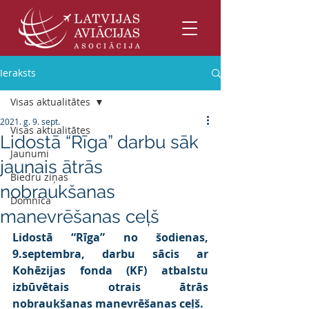
Ieraksts
Visas aktualitātes
2021. g. 9. sept.
Visas aktualitātes
Lidostā “Rīga” darbu sāk
Jaunumi
jaunais ātrās
Biedru ziņas
nobraukšanas
Domnīca
manevrēšanas ceļš
Lidostā “Rīga” no šodienas, 
9.septembra, darbu sācis ar 
Kohēzijas fonda (KF) atbalstu 
izbūvētais otrais ātrās 
nobraukšanas manevrēšanas ceļš.