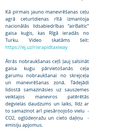
Kā pirmais jauno manevrēšanas ceļu 
agrā ceturtdienas rītā izmantoja 
nacionālās lidsabiedrības “airBaltic” 
gaisa kuģis, kas Rīgā ieradās no 
Turku. Video skatāms šeit: 
https://ej.uz/rixrapidtaxiway
Ātrās nobraukšanas ceļš ļauj saīsināt 
gaisa kuģu pārvietošanās ceļa 
garumu nobraukšanai no skrejceļa 
un manevrēšanas zonā. Tādejādi 
lidostā samazināsies uz sauszemes 
veiktajos manevros patērētās 
degvielas daudzums un laiks, līdz ar 
to samazinot arī piesārņojošo vielu  - 
CO2, ogļūdeņražu un cieto daļiņu  - 
emisiju apjomus.