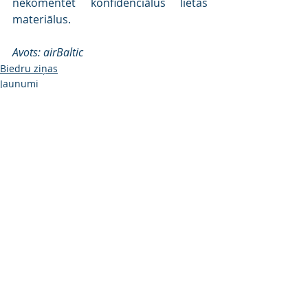
nekomentēt konfidenciālus lietas 
materiālus.
Avots: airBaltic
Biedru ziņas
Jaunumi
Jaunākie ieraksti
Skatīt visu