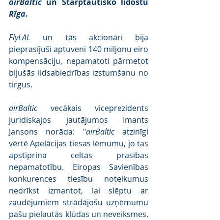
airBaltic
 un Starptautisko lidostu 
Rīga
. 
FlyLAL
 un tās akcionāri bija 
pieprasījuši aptuveni 140 miljonu eiro 
kompensāciju, nepamatoti pārmetot 
bijušās lidsabiedrības izstumšanu no 
tirgus.
airBaltic
 vecākais viceprezidents 
juridiskajos jautājumos Imants 
Jansons norāda: "
airBaltic
 atzinīgi 
vērtē Apelācijas tiesas lēmumu, jo tas 
apstiprina celtās prasības 
nepamatotību. Eiropas Savienības 
konkurences tiesību noteikumus 
nedrīkst izmantot, lai slēptu ar 
zaudējumiem strādājošu uzņēmumu 
pašu pieļautās kļūdas un neveiksmes. 