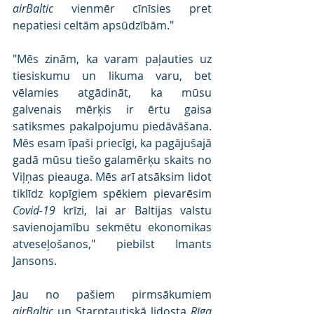
airBaltic
 vienmēr cīnīsies pret 
nepatiesi celtām apsūdzībām."
"Mēs zinām, ka varam paļauties uz 
tiesiskumu un likuma varu, bet 
vēlamies atgādināt, ka mūsu 
galvenais mērķis ir ērtu gaisa 
satiksmes pakalpojumu piedāvāšana. 
Mēs esam īpaši priecīgi, ka pagājušajā 
gadā mūsu tiešo galamērķu skaits no 
Viļņas pieauga. Mēs arī atsāksim lidot 
tiklīdz kopīgiem spēkiem pievarēsim 
Covid-19
 krīzi, lai ar Baltijas valstu 
savienojamību sekmētu ekonomikas 
atveseļošanos," piebilst Imants 
Jansons.
Jau no pašiem pirmsākumiem 
airBaltic
 un Starptautiskā lidosta 
Rīga