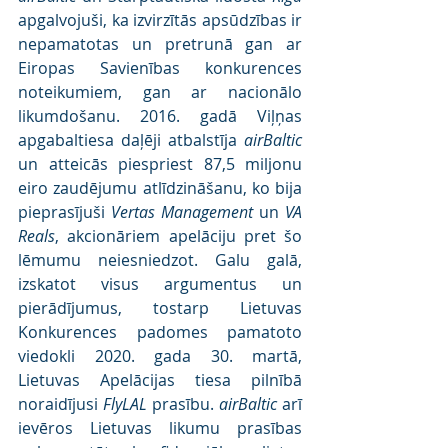
apgalvojuši, ka izvirzītās apsūdzības ir 
nepamatotas un pretrunā gan ar 
Eiropas Savienības konkurences 
noteikumiem, gan ar nacionālo 
likumdošanu. 2016. gadā Viļņas 
apgabaltiesa daļēji atbalstīja 
airBaltic
un atteicās piespriest 87,5 miljonu 
eiro zaudējumu atlīdzināšanu, ko bija 
pieprasījuši 
Vertas Management
 un 
VA 
Reals
, akcionāriem apelāciju pret šo 
lēmumu neiesniedzot. Galu galā, 
izskatot visus argumentus un 
pierādījumus, tostarp Lietuvas 
Konkurences padomes pamatoto 
viedokli 2020. gada 30. martā, 
Lietuvas Apelācijas tiesa pilnībā 
noraidījusi 
FlyLAL
 prasību. 
airBaltic
 arī 
ievēros Lietuvas likumu prasības 