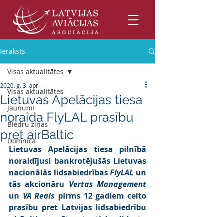
Ieraksts
Visas aktualitātes
2020. g. 3. apr.
Visas aktualitātes
Lietuvas Apelācijas tiesa
Jaunumi
noraida FlyLAL prasību
Biedru ziņas
pret airBaltic
Domnīca
Lietuvas Apelācijas tiesa pilnībā 
noraidījusi bankrotējušās Lietuvas 
nacionālās lidsabiedrības 
FlyLAL
 un 
tās akcionāru 
Vertas Management
un 
VA Reals
 pirms 12 gadiem celto 
prasību pret Latvijas lidsabiedrību 