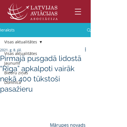
Ieraksts
Visas aktualitātes
2021. g. 8. jūl.
Visas aktualitātes
Pirmajā pusgadā lidostā
Jaunumi
“Rīga” apkalpoti vairāk
Biedru ziņas
nekā 400 tūkstoši
Domnīca
pasažieru
Mārupes novads