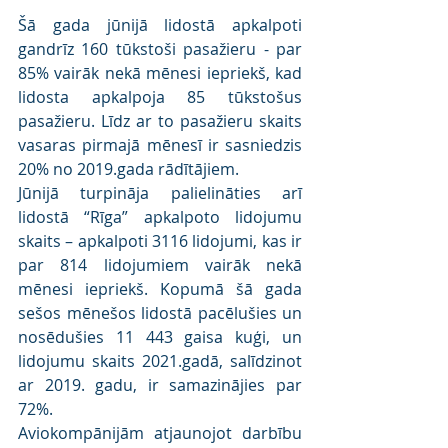
Šā gada jūnijā lidostā apkalpoti 
gandrīz 160 tūkstoši pasažieru - par 
85% vairāk nekā mēnesi iepriekš, kad 
lidosta apkalpoja 85 tūkstošus 
pasažieru. Līdz ar to pasažieru skaits 
vasaras pirmajā mēnesī ir sasniedzis 
20% no 2019.gada rādītājiem.
Jūnijā turpināja palielināties arī 
lidostā “Rīga” apkalpoto lidojumu 
skaits – apkalpoti 3116 lidojumi, kas ir 
par 814 lidojumiem vairāk nekā 
mēnesi iepriekš. Kopumā šā gada 
sešos mēnešos lidostā pacēlušies un 
nosēdušies 11 443 gaisa kuģi, un 
lidojumu skaits 2021.gadā, salīdzinot 
ar 2019. gadu, ir samazinājies par 
72%.
Aviokompānijām atjaunojot darbību 