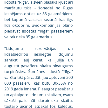
lidostā “Rīga”, aizvien plašāks kļūst arī 
maršrutu tīkls - šonedēļ no Rīgas 
iespējams doties uz 83 galamērķiem, 
bet kopumā vasaras sezonā, kas ilgs 
līdz oktobrim, aviokompānijas plāno 
piedāvāt lidostas “Rīga” pasažieriem 
vairāk nekā 95 galamērķus.
“Lidojumu rezervācijas un 
lidsabiedrību iesniegtie lidojumu 
saraksti ļauj cerēt, ka jūlijā un 
augustā pasažieru skaita pieaugums 
turpināsies. Šomēnes lidostā "Rīga" 
varētu tikt pārvadāti jau aptuveni 300 
000 pasažieru, kas būtu 30-35% no 
2019.gada līmeņa. Pieaugot pasažieru 
un apkalpoto lidojumu skaitam, esam 
sākuši palielināt darbinieku skaitu, 
tostarp aicinot atpakaļ tos kolēģus, 