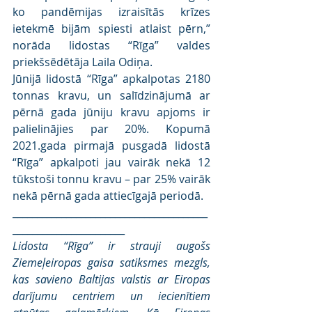
ko pandēmijas izraisītās krīzes 
ietekmē bijām spiesti atlaist pērn,” 
norāda lidostas “Rīga” valdes 
priekšsēdētāja Laila Odiņa.
Jūnijā lidostā “Rīga” apkalpotas 2180 
tonnas kravu, un salīdzinājumā ar 
pērnā gada jūniju kravu apjoms ir 
palielinājies par 20%. Kopumā 
2021.gada pirmajā pusgadā lidostā 
“Rīga” apkalpoti jau vairāk nekā 12 
tūkstoši tonnu kravu – par 25% vairāk 
nekā pērnā gada attiecīgajā periodā. 
________________________________________
_______________________
Lidosta “Rīga” ir strauji augošs 
Ziemeļeiropas gaisa satiksmes mezgls, 
kas savieno Baltijas valstis ar Eiropas 
darījumu centriem un iecienītiem 