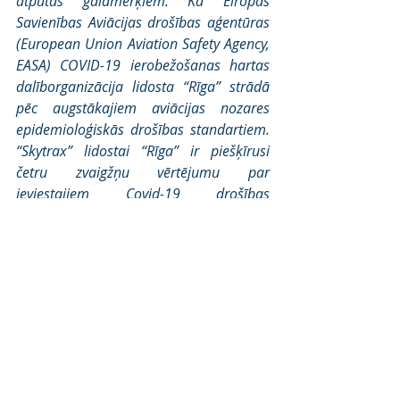
atpūtas galamērķiem. Kā Eiropas 
Savienības Aviācijas drošības aģentūras 
(European Union Aviation Safety Agency, 
EASA) COVID-19 ierobežošanas hartas 
dalīborganizācija lidosta “Rīga” strādā 
pēc augstākajiem aviācijas nozares 
epidemioloģiskās drošības standartiem. 
“Skytrax” lidostai “Rīga” ir piešķīrusi 
četru zvaigžņu vērtējumu par 
ieviestajiem Covid-19 drošības 
pasākumiem.
Papildu informācijai:
Laura Kulakova
Komunikācijas vienības vadītāja
l.kulakova@riga-airport.com
GSM: +371 29165007
Jaunumi