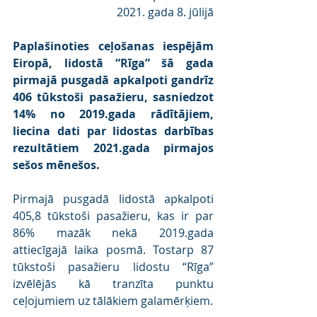
2021. gada 8. jūlijā
Paplašinoties ceļošanas iespējām 
Eiropā, lidostā “Rīga” šā gada 
pirmajā pusgadā apkalpoti gandrīz 
406 tūkstoši pasažieru, sasniedzot 
14% no 2019.gada rādītājiem, 
liecina dati par lidostas darbības 
rezultātiem 2021.gada pirmajos 
sešos mēnešos.
Pirmajā pusgadā lidostā apkalpoti 
405,8 tūkstoši pasažieru, kas ir par 
86% mazāk nekā 2019.gada 
attiecīgajā laika posmā. Tostarp 87 
tūkstoši pasažieru lidostu “Rīga” 
izvēlējās kā tranzīta punktu 
ceļojumiem uz tālākiem galamērķiem.