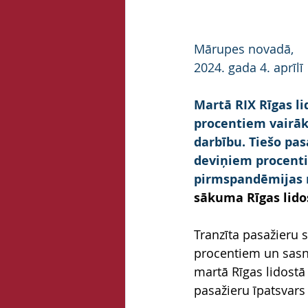
Mārupes novadā,
2024. gada 4. aprīlī
Martā RIX Rīgas li
procentiem vairāk
darbību. Tiešo pas
deviņiem procenti
pirmspandēmijas r
sākuma Rīgas lidos
Tranzīta pasažieru s
procentiem un sasnie
martā Rīgas lidostā
pasažieru īpatsvars