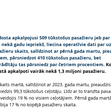
dosta apkalpojusi 509 tūkstošus pasažieru jeb par 
 nekā gadu iepriekš, liecina operatīvie dati par
ažieru skaits, salīdzinot ar pērnā gada martu, pie
em, pārsniedzot 410 tūkstošus pasažieru, bet 
ādītāju tas pārsniedz par četriem procentiem. 
Ko
tā apkalpoti vairāk nekā 1,3 miljoni pasažieru.
kaits martā, salīdzinot ar 2023. gada martu, pieaudzis
dzis 99,3 tūkstošus ceļotāju. Līdz ar to tranzīta pasaž
 veidojis 19 % no visiem ceļotājiem. Pērnā gada martā
 bija 17 % no kopējā pasažieru skaita.