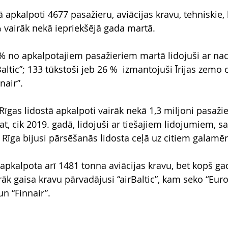
 apkalpoti 4677 pasažieru, aviācijas kravu, tehniskie, 
% vairāk nekā iepriekšējā gada martā.
 % no apkalpotajiem pasažieriem martā lidojuši ar nac
ltic”; 133 tūkstoši jeb 26 %  izmantojuši Īrijas zemo 
nair”.
gas lidostā apkalpoti vairāk nekā 1,3 miljoni pasažie
pat, cik 2019. gadā, lidojuši ar tiešajiem lidojumiem, s
 Rīga bijusi pārsēšanās lidosta ceļā uz citiem galamē
 apkalpota arī 1481 tonna aviācijas kravu, bet kopš g
rāk gaisa kravu pārvadājusi “airBaltic”, kam seko “Eur
un “Finnair”.