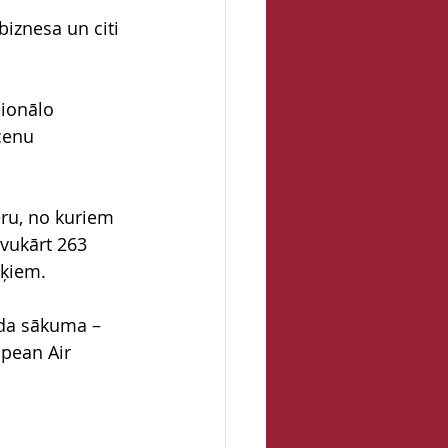
biznesa un citi 
ionālo 
cenu 
ru, no kuriem 
avukārt 263 
rķiem.
ada sākuma – 
opean Air 