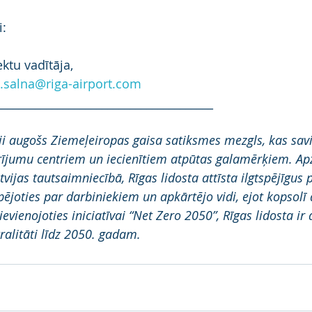
i:
ktu vadītāja,
e.salna@riga-airport.com
_______________________________________
uji augošs Ziemeļeiropas gaisa satiksmes mezgls, kas savi
arījumu centriem un iecienītiem atpūtas galamērķiem. Apz
vijas tautsaimniecībā, Rīgas lidosta attīsta ilgtspējīgus
pējoties par darbiniekiem un apkārtējo vidi, ejot kopsolī 
ievienojoties iniciatīvai “Net Zero 2050”, Rīgas lidosta i
ralitāti līdz 2050. gadam.