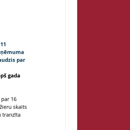
11 
 uzņēmuma 
audzis par 
pš gada 
 par 16 
ieru skaits 
 tranzīta 