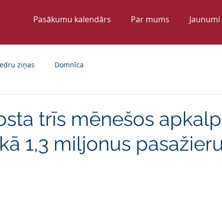
Pasākumu kalendārs
Par mums
Jaunumi
edru ziņas
Domnīca
osta trīs mēnešos apkalp
kā 1,3 miljonus pasažier