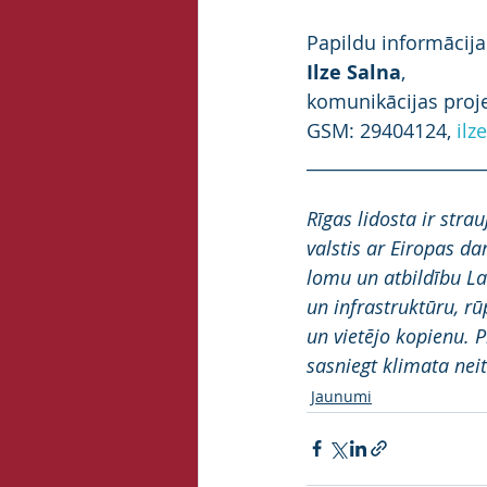
Papildu informācija
Ilze Salna
,
komunikācijas proje
GSM: 29404124, 
ilz
____________________
Rīgas lidosta ir stra
valstis ar Eiropas d
lomu un atbildību Lat
un infrastruktūru, rū
un vietējo kopienu. P
sasniegt klimata neit
Jaunumi