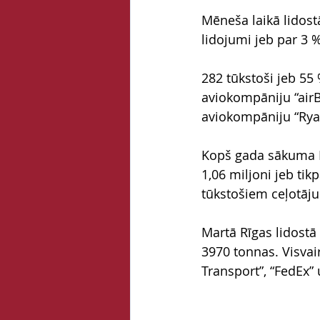
Mēneša laikā lidostā
lidojumi jeb par 3 
282 tūkstoši jeb 55
aviokompāniju “airBa
aviokompāniju “Rya
Kopš gada sākuma Rī
1,06 miljoni jeb tik
tūkstošiem ceļotāju
Martā Rīgas lidostā
3970 tonnas. Visvai
Transport”, “FedEx” 