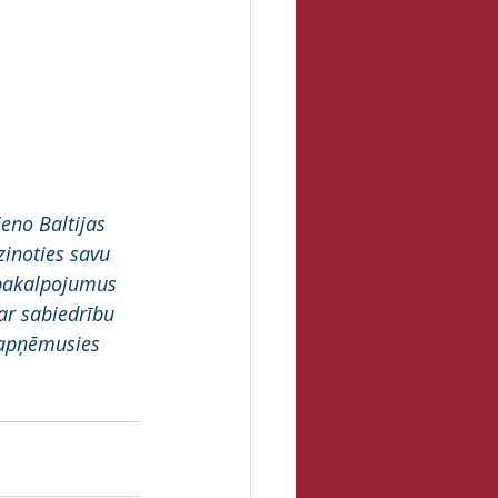
eno Baltijas 
inoties savu 
 pakalpojumus 
ar sabiedrību 
r apņēmusies 