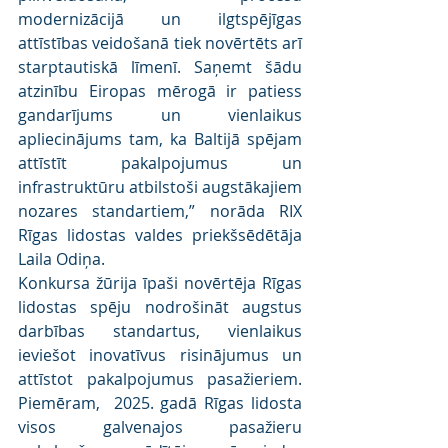
modernizācijā un ilgtspējīgas 
attīstības veidošanā tiek novērtēts arī 
starptautiskā līmenī. Saņemt šādu 
atzinību Eiropas mērogā ir patiess 
gandarījums un vienlaikus 
apliecinājums tam, ka Baltijā spējam 
attīstīt pakalpojumus un 
infrastruktūru atbilstoši augstākajiem 
nozares standartiem,” norāda RIX 
Rīgas lidostas valdes priekšsēdētāja 
Laila Odiņa.
Konkursa žūrija īpaši novērtēja Rīgas 
lidostas spēju nodrošināt augstus 
darbības standartus, vienlaikus 
ieviešot inovatīvus risinājumus un 
attīstot pakalpojumus pasažieriem. 
Piemēram,  2025. gadā Rīgas lidosta 
visos galvenajos pasažieru 