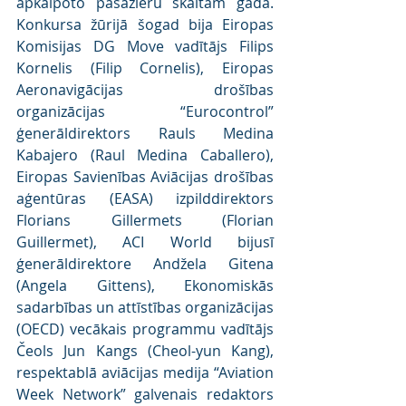
apkalpoto pasažieru skaitam gadā. 
Konkursa žūrijā šogad bija Eiropas 
Komisijas DG Move vadītājs Filips 
Kornelis (Filip Cornelis), Eiropas 
Aeronavigācijas drošības 
organizācijas “Eurocontrol” 
ģenerāldirektors Rauls Medina 
Kabajero (Raul Medina Caballero), 
Eiropas Savienības Aviācijas drošības 
aģentūras (EASA) izpilddirektors 
Florians Gillermets (Florian 
Guillermet), ACI World bijusī 
ģenerāldirektore Andžela Gitena 
(Angela Gittens), Ekonomiskās 
sadarbības un attīstības organizācijas 
(OECD) vecākais programmu vadītājs 
Čeols Jun Kangs (Cheol-yun Kang), 
respektablā aviācijas medija “Aviation 
Week Network” galvenais redaktors 