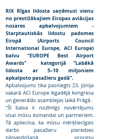
RIX Rīgas lidosta saņēmusi vienu 
no prestižākajiem Eiropas aviācijas 
nozares apbalvojumiem - 
Starptautiskās lidostu padomes 
Eiropā (Airports Council 
International Europe, ACI Europe) 
balvu “EUROPE Best Airport 
Awards”  kategorijā “Labākā 
lidosta ar 5–10 miljoniem 
apkalpoto pasažieru gadā”.
Apbalvojums tika pasniegts 23. jūnija 
vakarā ACI Europe ikgadējā kongresa 
un ģenerālās asamblejas laikā Prāgā.
“Šī balva ir nozīmīgs novērtējums 
visai mūsu komandai un partneriem. 
Tā apliecina, ka mūsu mērķtiecīgais 
darbs pasažieru pieredzes 
pilnveidošanā, procesu 