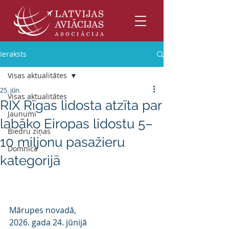
Ieraksts
Visas aktualitātes
25. jūn.
Visas aktualitātes
RIX Rīgas lidosta atzīta par
Jaunumi
labāko Eiropas lidostu 5–
Biedru ziņas
10 miljonu pasažieru
Domnīca
kategorijā
Mārupes novadā,
2026. gada 24. jūnijā