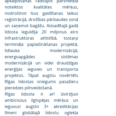
apkalpošanas rādītājos pārsniedza 
noteiktos kvalitātes mērķus, 
nodrošinot īsus gaidīšanas laikus 
reģistrācijā, drošības pārbaudes zonā 
un saņemot bagāžu. Aizvadītajā gadā 
lidosta ieguldīja 20 miljonus eiro 
infrastruktūras attīstībā, tostarp 
termināļa paplašināšanas projektā, 
lidlauka modernizācijā, 
energoapgādes sistēmas 
modernizācijā un videi draudzīgas 
enerģijas ieguves un transporta 
projektos. Tāpat augstu novērtēts 
Rīgas lidostas sniegums pasažieru 
pieredzes pilnveidošanā.
Rīgas lidosta ir arī izvirzījusi 
ambiciozus ilgtspējas mērķus un 
ieguvusi augsto 3+ akreditācijas 
līmeni globālajā lidostu oglekļa 