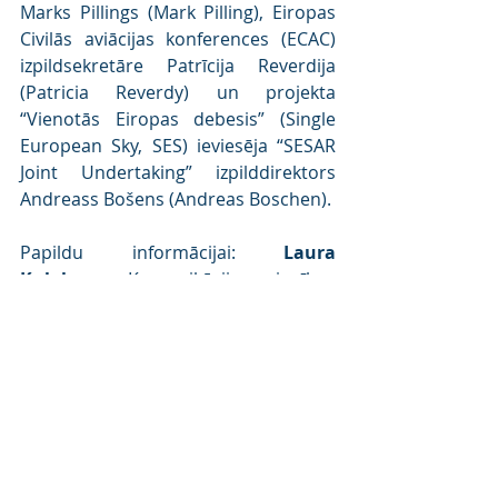
Marks Pillings (Mark Pilling), Eiropas 
Civilās aviācijas konferences (ECAC) 
izpildsekretāre Patrīcija Reverdija 
(Patricia Reverdy) un projekta 
“Vienotās Eiropas debesis” (Single 
European Sky, SES) ieviesēja “SESAR 
Joint Undertaking” izpilddirektors 
Andreass Bošens (Andreas Boschen).
Papildu informācijai: 
Laura 
Kulakova, 
Komunikācijas vienības 
vadītāja,
GSM: 29165007, 
l.kulakova@riga-
airport.com
________________________________________
___________________
Lidosta “Rīga” ir strauji augošs 