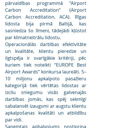
pārvaldības programmā “Airport 
Carbon Accreditation” (Airport 
Carbon Accreditation, ACA). Rīgas 
lidosta bija pirmā Baltijā, kas 
sasniedza šo līmeni, tādejādi kļūstot 
par klimatneitrālu lidostu.
Operacionālās darbības efektivitāte 
un kvalitāte, klientu pieredze un 
ilgtspēja ir svarīgākie kritēriji, pēc 
kuriem tiek noteikti “EUROPE Best 
Airport Awards” konkursa laureāti. 5–
10 miljonu apkalpoto pasažieru 
kategorijā tiek vērtētas lidostas ar 
izcilu sniegumu visās galvenajās 
darbības jomās, kas spēj sekmīgi 
sabalansēt izaugsmi ar augstu klientu 
apkalpošanas kvalitāti un atbildību 
par vidi.
Saņemtais apbalvojums nostiprina 