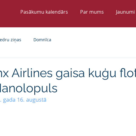
Pasākumu kalendārs
Par mums
Jaunumi
edru ziņas
Domnīca
 Airlines gaisa kuģu flot
Manolopuls
4. gada 16. augustā