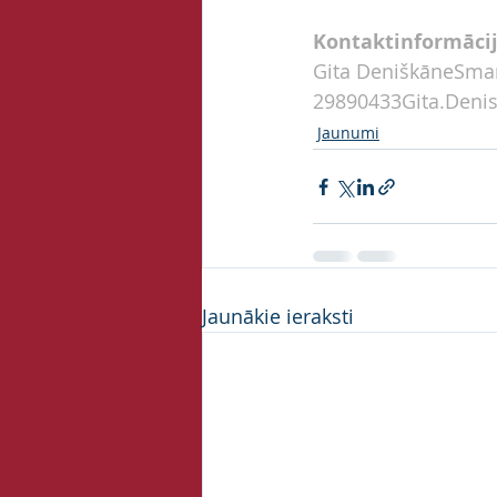
Kontaktinformāci
Gita DeniškāneSmart
29890433Gita.Deni
Jaunumi
Jaunākie ieraksti