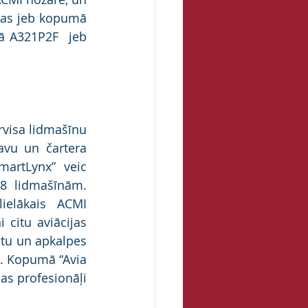
nas jeb kopumā 
ā A321P2F  jeb 
rvisa lidmašīnu 
vu un čartera 
artLynx” veic 
 lidmašīnām. 
elākais ACMI 
citu aviācijas 
tu un apkalpes 
. Kopumā “Avia 
s profesionāļi 