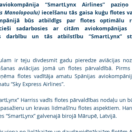
aviokompānija “SmartLynx Airlines” paziņo 
is Manolopoulu)
 iecelšanu tās gaisa kuģu flotes v
pānijā būs atbildīgs par flotes optimālu re
 cieši sadarbosies ar citām aviokompānijas 
s darbību un tās atbilstību “SmartLynx” str
am ir teju divdesmit gadu pieredze aviācijas nozar
āšanas aviācijas jomā un flotes pārvaldībā. Pirms 
eņēma flotes vadītāja amatu Spānijas aviokompānijā
atu “Sky Express Airlines”.
tLynx” Harriss vadīs flotes pārvaldības nodaļu un būs
pasažieru un kravas lidmašīnu flotes aspektiem. Har
es “SmartLynx” galvenajā birojā Mārupē, Latvijā.
ir viena no lielākajām un daudzveidīgākajām flotēm A