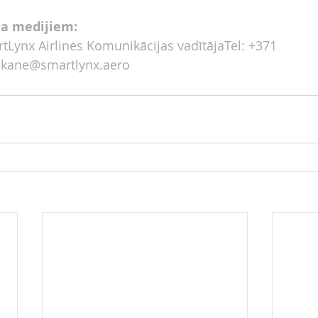
ja medijiem:
Lynx Airlines Komunikācijas vadītājaTel: +371 
skane@smartlynx.aero