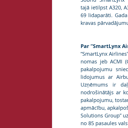
tajā ietilpst A320,
69 lidaparāti. Gada
kravas pārvadājumu
Par “SmartLynx Air
“SmartLynx Airlines”
nomas jeb ACMI (G
pakalpojumu snied
lidojumus ar Airb
Uzņēmums ir daļa
nodrošinātājs ar ko
pakalpojumu, tostar
apmācību, apkalpoš
Solutions Group” uz
no 85 pasaules vals