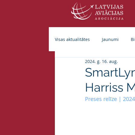
Visas aktualitātes
Jaunumi
Bi
2024. g. 16. aug.
SmartLynx
Harriss 
Preses relīze | 202