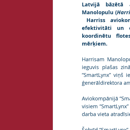
Latvijā bāzētā 
Manolopulu (
Harr
 Harriss aviokom
efektivitāti un
koordinētu flote
mērķiem.
Harrisam Manolopul
ieguvis plašas zin
“SmartLynx” viņš i
ģenerāldirektora am
Aviokompānijā “Smar
visiem “SmartLynx” 
darba vieta atradīsi
Šobrīd “SmartLynx” 