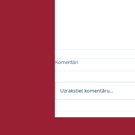
Komentāri
Uzrakstiet komentāru...
RIX Rīgas lidosta atzīta par
labāko Eiropas lidostu 5–10
miljonu pasažieru kategorijā