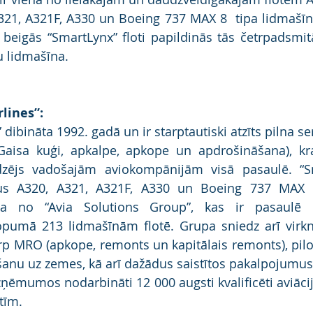
 A321, A321F, A330 un Boeing 737 MAX 8  tipa lidmašī
 beigās “SmartLynx” floti papildinās tās četrpadsmit
 lidmašīna.
lines”:
 dibināta 1992. gadā un ir starptautiski atzīts pilna se
aisa kuģi, apkalpe, apkope un apdrošināšana), kra
zējs vadošajām aviokompānijām visā pasaulē. “Sm
us A320, A321, A321F, A330 un Boeing 737 MAX 8
 no “Avia Solutions Group”, kas ir pasaulē li
pumā 213 lidmašīnām flotē. Grupa sniedz arī virkni 
p MRO (apkope, remonts un kapitālais remonts), pilo
anu uz zemes, kā arī dažādus saistītos pakalpojumus
ņēmumos nodarbināti 12 000 augsti kvalificēti aviācija
tīm.