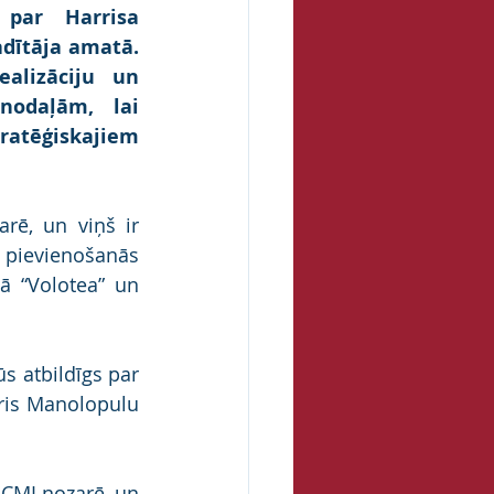
par Harrisa 
adītāja amatā. 
alizāciju un 
nodaļām, lai 
atēģiskajiem 
ē, un viņš ir 
pievienošanās 
 “Volotea” un 
 atbildīgs par 
ris Manolopulu 
CMI nozarē, un 