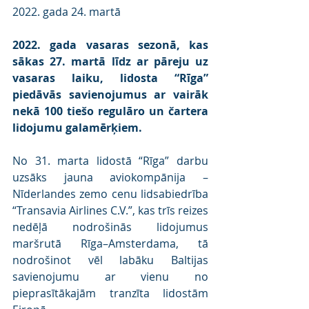
2022. gada 24. martā 
2022. gada vasaras sezonā, kas 
sākas 27. martā līdz ar pāreju uz 
vasaras laiku, lidosta “Rīga” 
piedāvās savienojumus ar vairāk 
nekā 100 tiešo regulāro un čartera 
lidojumu galamērķiem. 
No 31. marta lidostā “Rīga” darbu 
uzsāks jauna aviokompānija – 
Nīderlandes zemo cenu lidsabiedrība 
“Transavia Airlines C.V.”, kas trīs reizes 
nedēļā nodrošinās lidojumus 
maršrutā Rīga–Amsterdama, tā 
nodrošinot vēl labāku Baltijas 
savienojumu ar vienu no 
pieprasītākajām tranzīta lidostām 