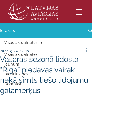
Ieraksts
Visas aktualitātes
2022. g. 24. marts
Visas aktualitātes
Vasaras sezonā lidosta
Jaunumi
“Rīga” piedāvās vairāk
Biedru ziņas
nekā simts tiešo lidojumu
Domnīca
galamērķus