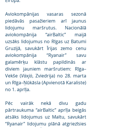
Eiropā.
Aviokompānijas vasaras sezonā 
piedāvās pasažieriem arī jaunus 
lidojumu maršrutus. Nacionālā 
aviokompānija “airBaltic” maijā 
uzsāks lidojumus no Rīgas uz Batumi 
Gruzijā, savukārt Īrijas zemo cenu 
aviokompānija “Ryanair” savu 
galamērķu klāstu papildinās ar 
diviem jauniem maršrutiem: Rīga–
Vekše (
Växjö
, Zviedrija) no 28. marta 
un Rīga–Ņūkāsla (Apvienotā Karaliste) 
no 1. aprīļa.
Pēc vairāk nekā divu gadu 
pārtraukuma “airBaltic” aprīļa beigās 
atsāks lidojumus uz Maltu, savukārt 
“Ryanair” lidojumu plānā atgriezīsies 