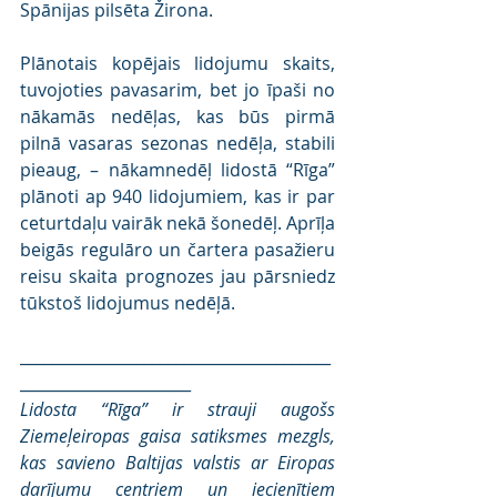
Spānijas pilsēta Žirona.
Plānotais kopējais lidojumu skaits, 
tuvojoties pavasarim, bet jo īpaši no 
nākamās nedēļas, kas būs pirmā 
pilnā vasaras sezonas nedēļa, stabili 
pieaug, – nākamnedēļ lidostā “Rīga” 
plānoti ap 940 lidojumiem, kas ir par 
ceturtdaļu vairāk nekā šonedēļ. Aprīļa 
beigās regulāro un čartera pasažieru 
reisu skaita prognozes jau pārsniedz 
tūkstoš lidojumus nedēļā.
________________________________________
______________________
Lidosta “Rīga” ir strauji augošs 
Ziemeļeiropas gaisa satiksmes mezgls, 
kas savieno Baltijas valstis ar Eiropas 
darījumu centriem un iecienītiem 