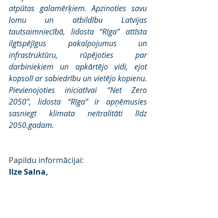
atpūtas galamērķiem. Apzinoties savu 
lomu un atbildību Latvijas 
tautsaimniecībā, lidosta “Rīga” attīsta 
ilgtspējīgus pakalpojumus un 
infrastruktūru, rūpējoties par 
darbiniekiem un apkārtējo vidi, ejot 
kopsolī ar sabiedrību un vietējo kopienu. 
Pievienojoties iniciatīvai “Net Zero 
2050”, lidosta “Rīga” ir apņēmusies 
sasniegt klimata neitralitāti līdz 
2050.gadam.
Papildu informācijai: 
Ilze Salna, 
komunikācijas projektu vadītāja, 
GSM: 29404124, 
ilze.salna@riga-
airport.com