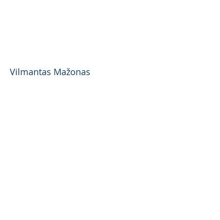
Air Baltic Training, SIA
Vilmantas Mažonas