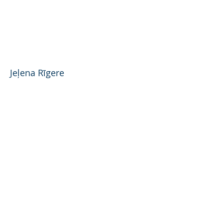
Raf-Avia, A/S
Jeļena Rīgere