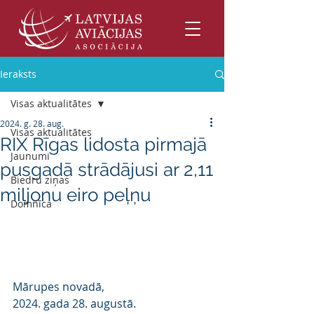
Ieraksts
Visas aktualitātes
2024. g. 28. aug.
Visas aktualitātes
RIX Rīgas lidosta pirmajā
Jaunumi
pusgadā strādājusi ar 2,11
Biedru ziņas
miljonu eiro peļņu
Domnīca
Mārupes novadā,
2024. gada 28. augustā.