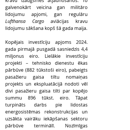
kravu izaugsmes atjaunošanos. To 
galvenokārt veicina gan militāro 
lidojumu apjomi, gan regulāru 
Lufthansa Cargo
 aviācijas kravu 
lidojumu sākšana kopš šā gada maija.
Kopējais investīciju apjoms 2024. 
gada pirmajā pusgadā sasniedzis 4,4 
miljonus eiro. Lielākie investīciju 
projekti – tehnisko dienestu ēkas 
pārbūve (882 tūkstoši eiro), pabeigts 
pasažieru gaisa tiltu nomaiņas 
projekts un ekspluatācijā nodoti vēl 
divi pasažieru gaisa tilti par kopējo 
summu 896 tūkst. eiro. Tāpat 
turpināts darbs pie lidostas 
energosistēmas rekonstrukcijas un 
uzsākta vairāku iekāpšanas sektoru 
pārbūve terminālī. Nozīmīgas 