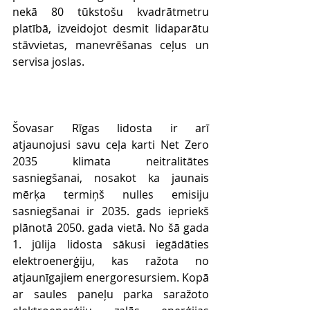
nekā 80 tūkstošu kvadrātmetru 
platībā, izveidojot desmit lidaparātu 
stāvvietas, manevrēšanas ceļus un 
servisa joslas.
Šovasar Rīgas lidosta ir arī 
atjaunojusi savu ceļa karti Net Zero 
2035 klimata neitralitātes 
sasniegšanai, nosakot ka jaunais 
mērķa termiņš nulles emisiju 
sasniegšanai ir 2035. gads iepriekš 
plānotā 2050. gada vietā. No šā gada 
1. jūlija lidosta sākusi iegādāties 
elektroenerģiju, kas ražota no 
atjaunīgajiem energoresursiem. Kopā 
ar saules paneļu parka saražoto 