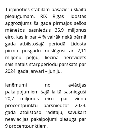
Turpinoties stabilam pasažieru skaita 
pieaugumam, RIX Rīgas lidostas 
apgrozījums šā gada pirmajos sešos 
mēnešos sasniedzis 35,9 miljonus 
eiro, kas ir par 4 % vairāk nekā pērnā 
gada atbilstošajā periodā. Lidosta 
pirmo pusgadu noslēgusi ar 2,11 
miljonu peļņu, liecina nerevidēts 
saīsinātais starpperiodu pārskats par 
2024. gada janvāri – jūniju.
Ieņēmumi no aviācijas 
pakalpojumiem šajā laikā sasnieguši 
20,7 miljonus eiro, par vienu 
procentpunktu pārsniedzot 2023. 
gada atbilstošo rādītāju, savukārt 
neaviācijas pakalpojumi pieauga par 
9 procentpunktiem.