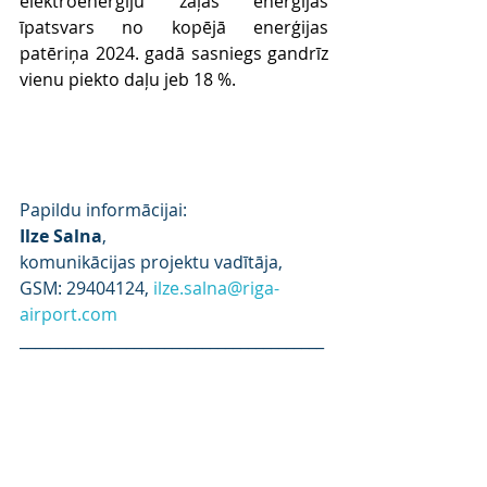
elektroenerģiju zaļās enerģijas 
īpatsvars no kopējā enerģijas 
patēriņa 2024. gadā sasniegs gandrīz 
vienu piekto daļu jeb 18 %.
Papildu informācijai:
Ilze Salna
,
komunikācijas projektu vadītāja,
GSM: 29404124, 
ilze.salna@riga-
airport.com
________________________________________
___________________
Rīgas lidosta ir strauji augošs 
Ziemeļeiropas gaisa satiksmes mezgls, 
kas savieno Baltijas valstis ar Eiropas 