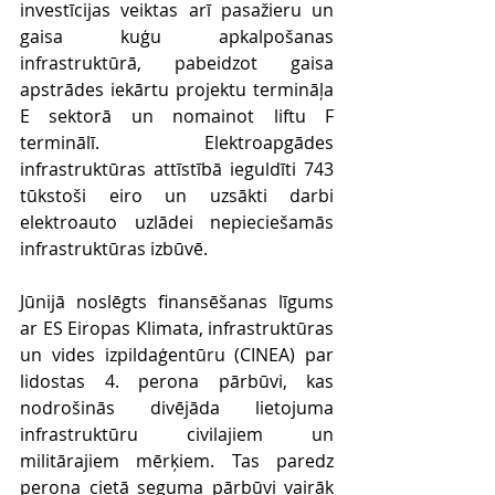
investīcijas veiktas arī pasažieru un 
gaisa kuģu apkalpošanas 
infrastruktūrā, pabeidzot gaisa 
apstrādes iekārtu projektu termināļa 
E sektorā un nomainot liftu F 
terminālī. Elektroapgādes 
infrastruktūras attīstībā ieguldīti 743 
tūkstoši eiro un uzsākti darbi 
elektroauto uzlādei nepieciešamās 
infrastruktūras izbūvē.
Jūnijā noslēgts finansēšanas līgums 
ar ES Eiropas Klimata, infrastruktūras 
un vides izpildaģentūru (CINEA) par 
lidostas 4. perona pārbūvi, kas 
nodrošinās divējāda lietojuma 
infrastruktūru civilajiem un 
militārajiem mērķiem. Tas paredz 
perona cietā seguma pārbūvi vairāk 